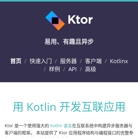
易用、有趣且异步
首页
快速入门
服务器
客户端
Kotlinx
样例
API
高级
用 Kotlin 开发互联应用
Ktor 是一个使用强大的
Kotlin 语言
在互联系统中构建异步服务器与
客户端的框架。 本站提供了 Ktor 应用程序结构与编程接口的完整参