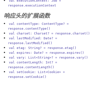
val executionContext: Job =
response.executionContext
响应头的扩展函数
val contentType: ContentType? =
response.contentType()
val charset: Charset? = response.charset()
val lastModified: Date? =
response.lastModified()
val etag: String? = response.etag()
val expires: Date? = response.expires()
val vary: List<String>? = response.vary()
val contentLength: Int? =
response.contentLength()
val setCookie: List<Cookie> =
response.setCookie()