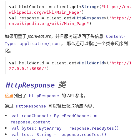
val
htmlContent
=
client
.
get
<
String
>(
"https://en.
wikipedia.org/wiki/Main_Page"
)
val
response
=
client
.
get
<
HttpResponse
>(
"https://
en.wikipedia.org/wiki/Main_Page"
)
如果配置了
JsonFeature
，并且服务端返回了头信息
Content-
， 那么还可以指定一个类来反序列
Type: application/json
化。
val
helloWorld
=
client
.
get
<
HelloWorld
>(
"http://1
27.0.0.1:8080/"
)
类
HttpResponse
这里
列出了
的 API 参考。
HttpResponse
通过
可以轻松获取响应内容：
HttpResponse
val readChannel: ByteReadChannel =
response.content
val bytes: ByteArray = response.readBytes()
val text: String = response.readText()