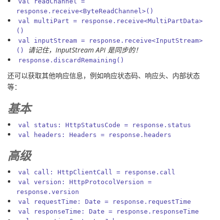
val readChannel =
response.receive<ByteReadChannel>()
val multiPart = response.receive<MultiPartData>
()
val inputStream = response.receive<InputStream>
请记住，InputStream API 是同步的！
()
response.discardRemaining()
还可以获取其他响应信息，例如响应状态码、响应头、内部状态
等：
基本
val status: HttpStatusCode = response.status
val headers: Headers = response.headers
高级
val call: HttpClientCall = response.call
val version: HttpProtocolVersion =
response.version
val requestTime: Date = response.requestTime
val responseTime: Date = response.responseTime